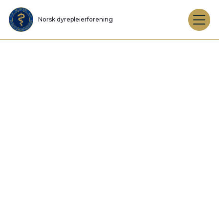
Norsk dyrepleierforening
her