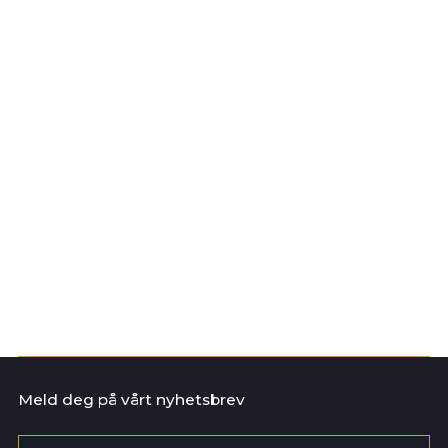
Dato: 02.06.2026
Vi bytter navn!
Vi er nå Norsk dyrepleierforening
Les mer
Meld deg på vårt nyhetsbrev