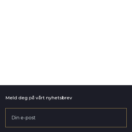
Petrus Vågsbygd
Søknadsfrist 23.07.26
Dyrepleiere søkes til Petrus
Vågsbygd
Les mer
Meld deg på vårt nyhetsbrev