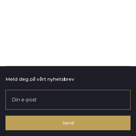
Evidensia Sørlandet Dyresykehus
Søknadsfrist snarest
Dyrepleier søkes til 100 % fast
stilling ved døgnåpent
dyresykehus på Sørlandet
Les mer
Meld deg på vårt nyhetsbrev